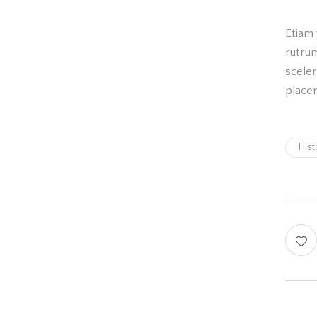
Etiam 
rutru
scele
placer
Hist