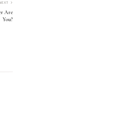
NEXT
er Are
You?