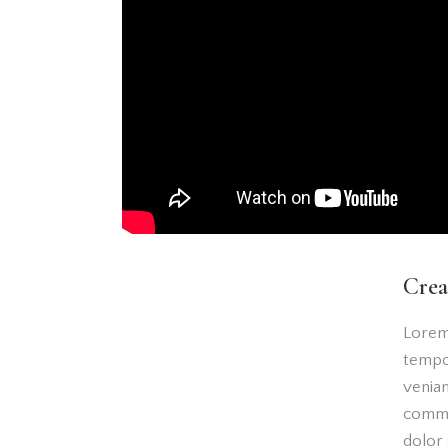
Crea
Lorem 
tempor
veniam
commo
dolor 