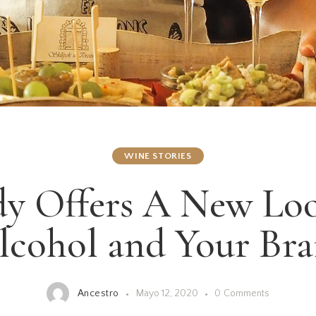
WINE STORIES
dy Offers A New Loo
lcohol and Your Bra
Ancestro
Mayo 12, 2020
0
Comments