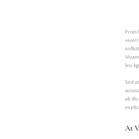
Proin 
viverr
sollic
Vivam
leo li
Sed ut
accus
ab ill
explic
At V