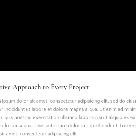
tive Approach to Every Project
ipsum dolor sit amet, consectetur adipisicing elit, sed do ei
 incididunt ut labore et dolore magna aliqua. Ut enim ad mini
, quis nostrud exercitation ullamco laboris nisi ut aliquip ex ea
do consequat. Duis aute irure dolor in reprehenderit. Lorem
sit amet, consectetur adipiscing elit.