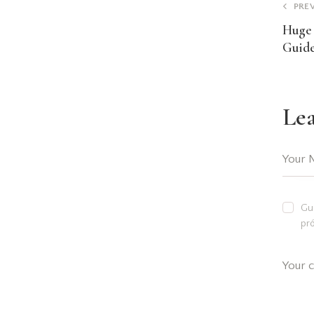
PRE
Huge 
Guide
Le
Gua
pr