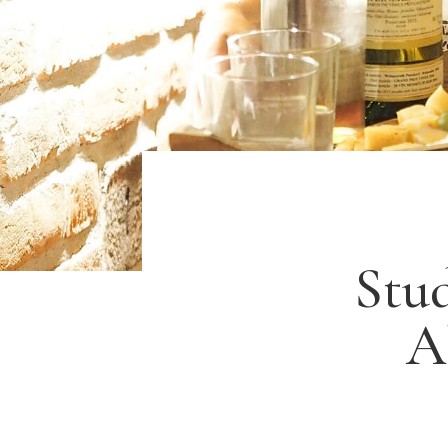
Stu
A