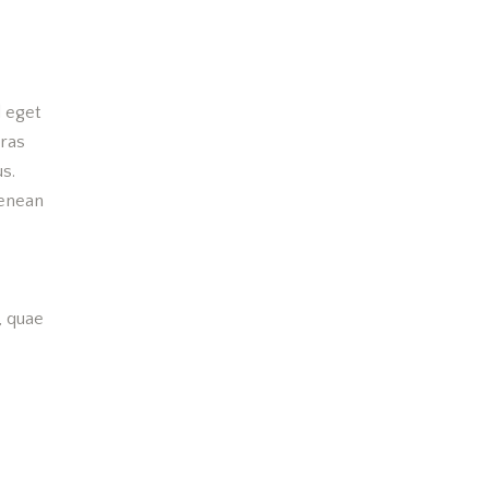
d eget
Cras
us.
Aenean
, quae