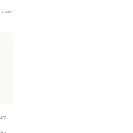
, quae
ium