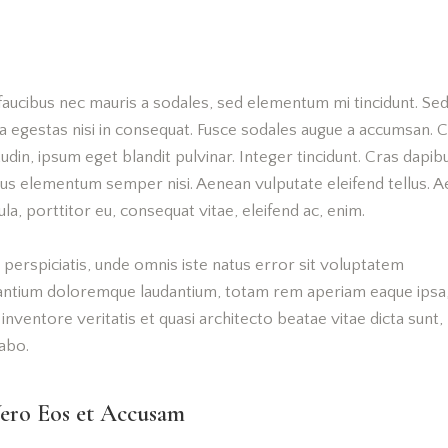
faucibus nec mauris a sodales, sed elementum mi tincidunt. Se
a egestas nisi in consequat. Fusce sodales augue a accumsan. 
itudin, ipsum eget blandit pulvinar. Integer tincidunt. Cras dapib
us elementum semper nisi. Aenean vulputate eleifend tellus. 
gula, porttitor eu, consequat vitae, eleifend ac, enim.
 perspiciatis, unde omnis iste natus error sit voluptatem
antium doloremque laudantium, totam rem aperiam eaque ipsa
o inventore veritatis et quasi architecto beatae vitae dicta sunt,
abo.
ero Eos et Accusam