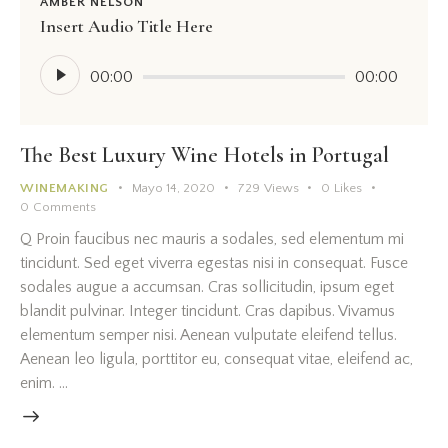
AMBER NELSON
Insert Audio Title Here
Reproductor
00:00
00:00
de
Audio
The Best Luxury Wine Hotels in Portugal
WINEMAKING
Mayo 14, 2020
729
Views
0
Likes
0
Comments
Q Proin faucibus nec mauris a sodales, sed elementum mi
tincidunt. Sed eget viverra egestas nisi in consequat. Fusce
sodales augue a accumsan. Cras sollicitudin, ipsum eget
blandit pulvinar. Integer tincidunt. Cras dapibus. Vivamus
elementum semper nisi. Aenean vulputate eleifend tellus.
Aenean leo ligula, porttitor eu, consequat vitae, eleifend ac,
enim. …