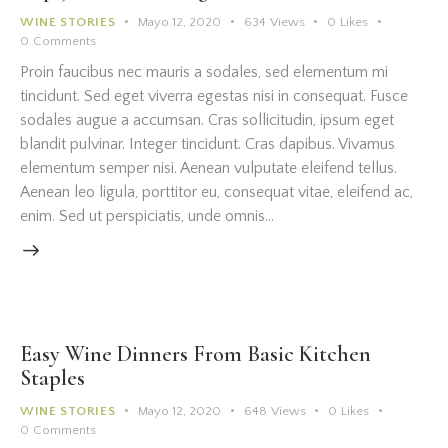
WINE STORIES
Mayo 12, 2020
634
Views
0
Likes
0
Comments
Proin faucibus nec mauris a sodales, sed elementum mi
tincidunt. Sed eget viverra egestas nisi in consequat. Fusce
sodales augue a accumsan. Cras sollicitudin, ipsum eget
blandit pulvinar. Integer tincidunt. Cras dapibus. Vivamus
elementum semper nisi. Aenean vulputate eleifend tellus.
Aenean leo ligula, porttitor eu, consequat vitae, eleifend ac,
enim. Sed ut perspiciatis, unde omnis…
Easy Wine Dinners From Basic Kitchen
Staples
WINE STORIES
Mayo 12, 2020
648
Views
0
Likes
0
Comments