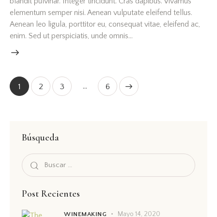
blandit pulvinar. Integer tincidunt. Cras dapibus. Vivamus
elementum semper nisi. Aenean vulputate eleifend tellus.
Aenean leo ligula, porttitor eu, consequat vitae, eleifend ac,
enim. Sed ut perspiciatis, unde omnis…
…
1
2
3
>
6
Búsqueda
Post Recientes
Mayo 14, 2020
WINEMAKING