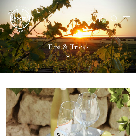
0
Tips & Tricks