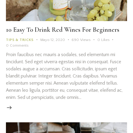
10 Easy To Drink Red Wines For Beginners
TIPS & TRICKS
Mayo 12, 2020
690
Views
0
Likes
0
Comments
Proin faucibus nec mauris a sodales, sed elementum mi
tincidunt. Sed eget viverra egestas nisi in consequat. Fusce
sodales augue a accumsan. Cras sollicitudin, ipsum eget
blandit pulvinar. Integer tincidunt. Cras dapibus. Vivamus
elementum semper nisi. Aenean vulputate eleifend tellus.
Aenean leo ligula, porttitor eu, consequat vitae, eleifend ac,
enim. Sed ut perspiciatis, unde omnis…