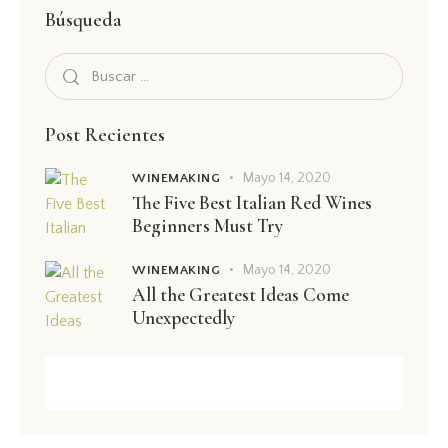
Búsqueda
Post Recientes
Mayo 14, 2020
WINEMAKING
The Five Best Italian Red Wines
Beginners Must Try
Mayo 14, 2020
WINEMAKING
All the Greatest Ideas Come
Unexpectedly