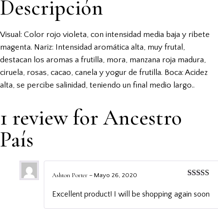
Descripción
Visual: Color rojo violeta, con intensidad media baja y ribete
magenta. Nariz: Intensidad aromática alta, muy frutal,
destacan los aromas a frutilla, mora, manzana roja madura,
ciruela, rosas, cacao, canela y yogur de frutilla. Boca: Acidez
alta, se percibe salinidad, teniendo un final medio largo..
1 review for
Ancestro
País
Ashton Porter
–
Mayo 26, 2020
Rated
5
o
of 5
Excellent product! I will be shopping again soon