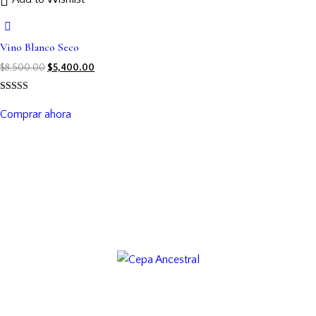
Vino Blanco Seco
$
8,500.00
$
5,400.00
Rated
4.00
Comprar ahora
out of 5