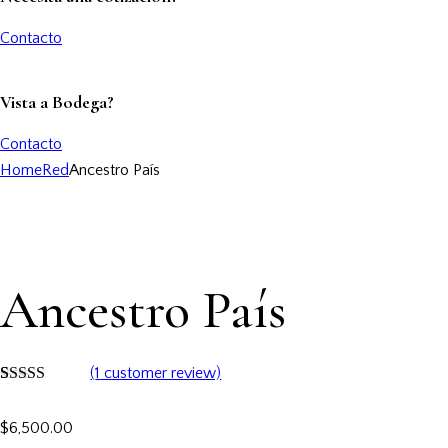
Contacto
Vista a Bodega?
Contacto
Home
Red
Ancestro País
Add to Wishlist
Ancestro País
(
1
customer review)
Rated
1
5.00
out of 5
$
6,500.00
based on
customer