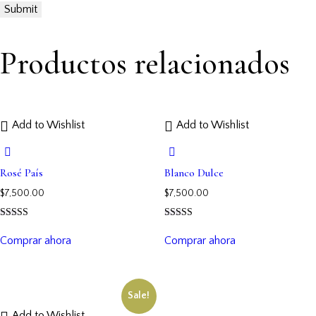
Productos relacionados
Add to Wishlist
Add to Wishlist
Rosé País
Blanco Dulce
$
7,500.00
$
7,500.00
Rated
Rated
5.00
4.00
Comprar ahora
Comprar ahora
out of 5
out of 5
Sale!
Add to Wishlist